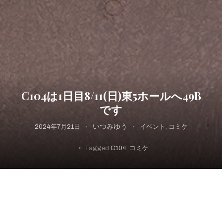
C104は1日目8/11(日)東5ホールへ49B
です
いつみゆう
2024年7月21日
イベント
,
コミケ
Tagged
C104
,
コミケ